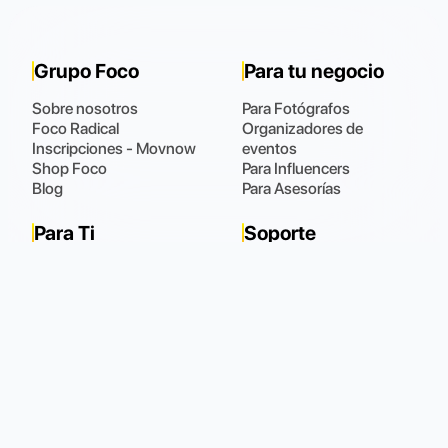
Grupo Foco
Para tu negocio
Sobre nosotros
Para Fotógrafos
Foco Radical
Organizadores de
Inscripciones - Movnow
eventos
Shop Foco
Para Influencers
Blog
Para Asesorías
Para Ti
Soporte
Fotos
Contáctanos
Mis Datos
Preguntas Frecuentes
Mis Pedidos
(48) 9 9102.0021
Horario de atención
:
Todos los días de 08:00 a 22:00
Política de Privacidad
Cookies Policy