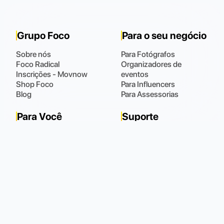
Grupo Foco
Para o seu negócio
Sobre nós
Para Fotógrafos
Foco Radical
Organizadores de
Inscrições - Movnow
eventos
Shop Foco
Para Influencers
Blog
Para Assessorias
Para Você
Suporte
Fotos
Fale Conosco
Meus Dados
Perguntas Frequentes
Meus Pedidos
(48) 9 9102.0021
Horário de atendimento
:
Todos os dias das 08:00 às 22:00
Política de Privacidade
Política de Cookies