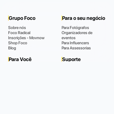
Grupo Foco
Para o seu negócio
Sobre nós
Para Fotógrafos
Foco Radical
Organizadores de
Inscrições - Movnow
eventos
Shop Foco
Para Influencers
Blog
Para Assessorias
Para Você
Suporte
Fotos
Fale Conosco
Meus Dados
Perguntas Frequentes
Meus Pedidos
(48) 9 9102.0021
Horário de atendimento
:
Todos os dias das 08:00 às 22:00
Política de Privacidade
Política de Cookies