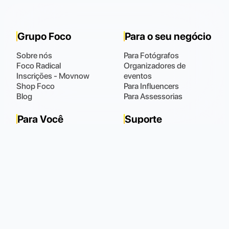
Grupo Foco
Para o seu negócio
Sobre nós
Para Fotógrafos
Foco Radical
Organizadores de
Inscrições - Movnow
eventos
Shop Foco
Para Influencers
Blog
Para Assessorias
Para Você
Suporte
Fotos
Fale Conosco
Meus Dados
Perguntas Frequentes
Meus Pedidos
(48) 9 9102.0021
Horário de atendimento
:
Todos os dias das 08:00 às 22:00
Política de Privacidade
Política de Cookies