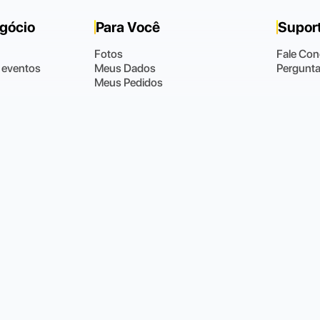
egócio
Para Você
Supor
Fotos
Fale Co
 eventos
Meus Dados
Pergunta
Meus Pedidos
Radical Intermediação e Organização de Eventos Esportivos LTDA · CNPJ 13.765.509/000