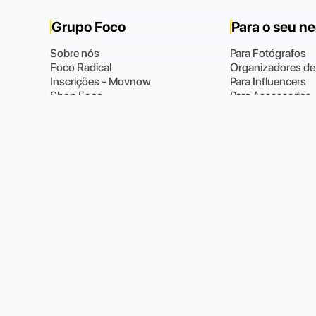
Grupo Foco
Para o seu n
Sobre nós
Para Fotógrafos
Foco Radical
Organizadores de
Inscrições - Movnow
Para Influencers
Shop Foco
Para Assessorias
Blog
Foco 