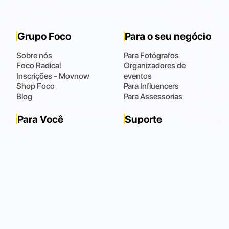
Grupo Foco
Para o seu negócio
Sobre nós
Para Fotógrafos
Foco Radical
Organizadores de
Inscrições - Movnow
eventos
Shop Foco
Para Influencers
Blog
Para Assessorias
Para Você
Suporte
Fotos
Fale Conosco
Meus Dados
Perguntas Frequentes
Meus Pedidos
(48) 9 9102.0021
Horário de atendimento
:
Todos os dias das 08:00 às 22:00
Política de Privacidade
Política de Cookies