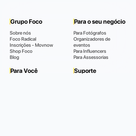
Grupo Foco
Para o seu negócio
Sobre nós
Para Fotógrafos
Foco Radical
Organizadores de
Inscrições - Movnow
eventos
Shop Foco
Para Influencers
Blog
Para Assessorias
Para Você
Suporte
Fotos
Fale Conosco
Meus Dados
Perguntas Frequentes
Meus Pedidos
(48) 9 9102.0021
Horário de atendimento
:
Todos os dias das 08:00 às 22:00
Política de Privacidade
Política de Cookies