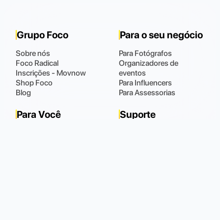
Grupo Foco
Para o seu negócio
Sobre nós
Para Fotógrafos
Foco Radical
Organizadores de
Inscrições - Movnow
eventos
Shop Foco
Para Influencers
Blog
Para Assessorias
Para Você
Suporte
Fotos
Fale Conosco
Meus Dados
Perguntas Frequentes
Meus Pedidos
(48) 9 9102.0021
Horário de atendimento
:
Todos os dias das 08:00 às 22:00
Política de Privacidade
Política de Cookies