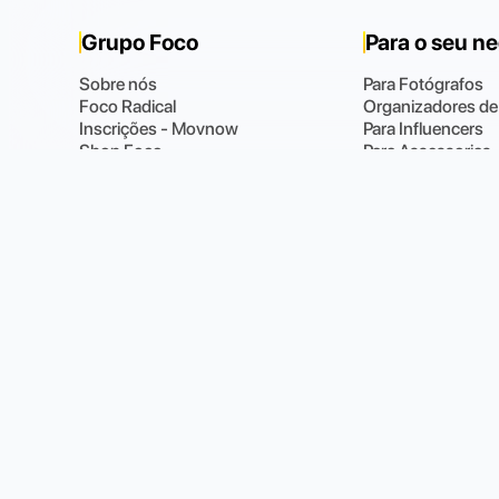
Grupo Foco
Para o seu n
Sobre nós
Para Fotógrafos
Foco Radical
Organizadores de
Inscrições - Movnow
Para Influencers
Shop Foco
Para Assessorias
Blog
Foco 