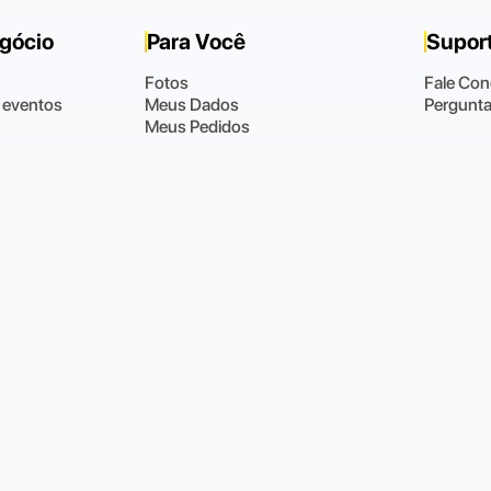
egócio
Para Você
Supor
Fotos
Fale Co
 eventos
Meus Dados
Pergunta
Meus Pedidos
Radical Intermediação e Organização de Eventos Esportivos LTDA · CNPJ 13.765.509/000