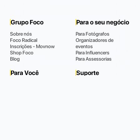
Grupo Foco
Para o seu negócio
Sobre nós
Para Fotógrafos
Foco Radical
Organizadores de
Inscrições - Movnow
eventos
Shop Foco
Para Influencers
Blog
Para Assessorias
Para Você
Suporte
Fotos
Fale Conosco
Meus Dados
Perguntas Frequentes
Meus Pedidos
(48) 9 9102.0021
Horário de atendimento
:
Todos os dias das 08:00 às 22:00
Política de Privacidade
Política de Cookies