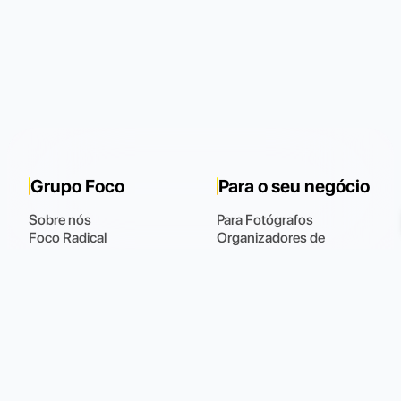
Grupo Foco
Para o seu negócio
Sobre nós
Para Fotógrafos
Foco Radical
Organizadores de
Inscrições - Movnow
eventos
Shop Foco
Para Influencers
Blog
Para Assessorias
Para Você
Suporte
Fotos
Fale Conosco
Meus Dados
Perguntas Frequentes
Meus Pedidos